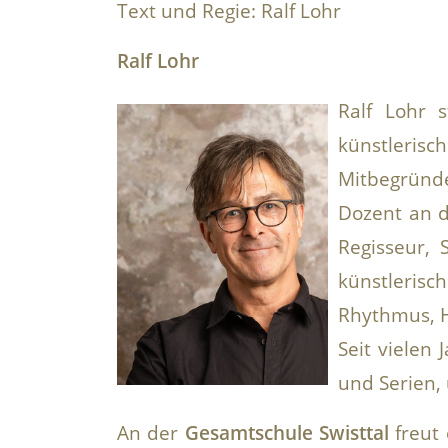
Text und Regie: Ralf Lohr
Ralf Lohr
Ralf Lohr 
künstlerisc
Mitbegründer
Dozent an d
Regisseur,
künstlerisc
Rhythmus, 
Seit vielen
und Serien,
An der
Gesamtschule Swisttal
freut 