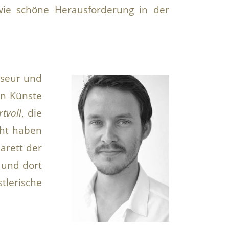
 wie schöne Herausforderung in der
sseur und
en Künste
tvoll
, die
cht haben
arett der
 und dort
tlerische